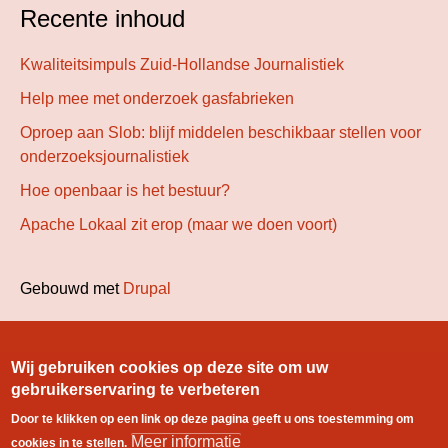
Recente inhoud
Kwaliteitsimpuls Zuid-Hollandse Journalistiek
Help mee met onderzoek gasfabrieken
Oproep aan Slob: blijf middelen beschikbaar stellen voor
onderzoeksjournalistiek
Hoe openbaar is het bestuur?
Apache Lokaal zit erop (maar we doen voort)
Gebouwd met
Drupal
User
Inloggen
Wij gebruiken cookies op deze site om uw
gebruikerservaring te verbeteren
menu
Door te klikken op een link op deze pagina geeft u ons toestemming om
Footer
Meer informatie
Index
Colofon
Contact
Stichting Lokale
cookies in te stellen.