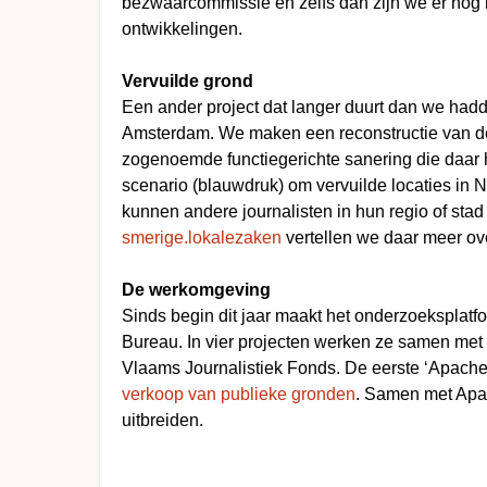
bezwaarcommissie en zelfs dan zijn we er nog 
ontwikkelingen.
Vervuilde grond
Een ander project dat langer duurt dan we hadd
Amsterdam. We maken een reconstructie van de 
zogenoemde functiegerichte sanering die daar
scenario (blauwdruk) om vervuilde locaties in 
kunnen andere journalisten in hun regio of st
smerige.lokalezaken
vertellen we daar meer ov
De werkomgeving
Sinds begin dit jaar maakt het onderzoeksplat
Bureau. In vier projecten werken ze samen met 
Vlaams Journalistiek Fonds. De eerste ‘Apache
verkoop van publieke gronden
. Samen met Apa
uitbreiden.