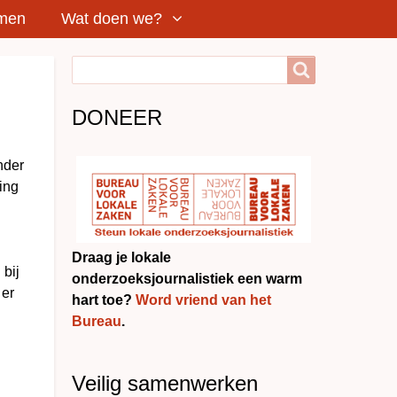
rmen
Wat doen we?
Search
Search
DONEER
nder
ing
Draag je lokale
 bij
onderzoeksjournalistiek een warm
 er
hart toe?
Word vriend van het
Bureau
.
Veilig samenwerken