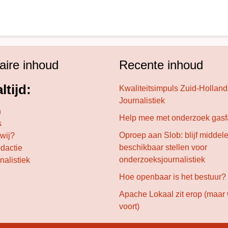
aire inhoud
Recente inhoud
ltijd:
Kwaliteitsimpuls Zuid-Hollan
Journalistiek
n
Help mee met onderzoek gasf
s
Oproep aan Slob: blijf middel
 wij?
beschikbaar stellen voor
edactie
onderzoeksjournalistiek
nalistiek
Hoe openbaar is het bestuur?
Apache Lokaal zit erop (maar
voort)