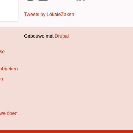
Tweets by LokaleZaken
Gebouwd met
Drupal
dse
abrieken
en
 we doen