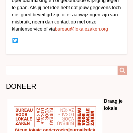
openbaarmaking en ongeoorloofde wijziging tegen
te gaan. Als jij het idee hebt dat jouw gegevens toch
niet goed beveiligd zijn of er aanwijzingen zijn van
misbruik, neem dan contact op met onze
klantenservice of via
bureau@lokalezaken.org
Twitter
Search
Search
DONEER
Draag je
lokale