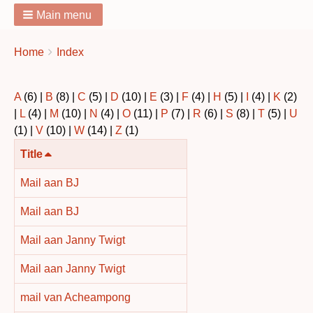
Main menu
You
Breadcrumbs
Home
Index
are
here:
A
(6)
|
B
(8)
|
C
(5)
|
D
(10)
|
E
(3)
|
F
(4)
|
H
(5)
|
I
(4)
|
K
(2)
|
L
(4)
|
M
(10)
|
N
(4)
|
O
(11)
|
P
(7)
|
R
(6)
|
S
(8)
|
T
(5)
|
U
(1)
|
V
(10)
|
W
(14)
|
Z
(1)
Aflopend
Title
sorteren
Mail aan BJ
Mail aan BJ
Mail aan Janny Twigt
Mail aan Janny Twigt
mail van Acheampong