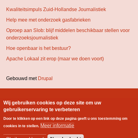
Kwaliteitsimpuls Zuid-Hollandse Journalistiek
Help mee met onderzoek gasfabrieken
Oproep aan Slob: blijf middelen beschikbaar stellen voor
onderzoeksjournalistiek
Hoe openbaar is het bestuur?
Apache Lokaal zit erop (maar we doen voort)
Gebouwd met
Drupal
User
Inloggen
Wij gebruiken cookies op deze site om uw
gebruikerservaring te verbeteren
menu
Door te klikken op een link op deze pagina geeft u ons toestemming om
Footer
Index
Colofon
Meer informatie
Contact
Stichting Lokale
cookies in te stellen.
menu
Onderzoeksjournalistiek