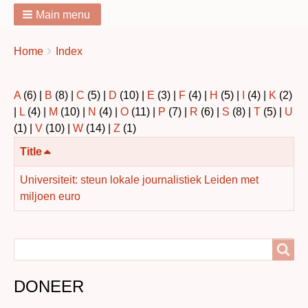
Main menu
You
Breadcrumbs
Home
Index
are
here:
A
(6)
|
B
(8)
|
C
(5)
|
D
(10)
|
E
(3)
|
F
(4)
|
H
(5)
|
I
(4)
|
K
(2)
|
L
(4)
|
M
(10)
|
N
(4)
|
O
(11)
|
P
(7)
|
R
(6)
|
S
(8)
|
T
(5)
|
U
(1)
|
V
(10)
|
W
(14)
|
Z
(1)
Aflopend
Title
sorteren
Universiteit: steun lokale journalistiek Leiden met
miljoen euro
Search
Search
DONEER