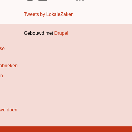
Tweets by LokaleZaken
Gebouwd met
Drupal
dse
abrieken
en
 we doen