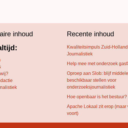
aire inhoud
Recente inhoud
ltijd:
Kwaliteitsimpuls Zuid-Hollan
Journalistiek
n
Help mee met onderzoek gasf
s
Oproep aan Slob: blijf middel
 wij?
beschikbaar stellen voor
edactie
onderzoeksjournalistiek
nalistiek
Hoe openbaar is het bestuur?
Apache Lokaal zit erop (maar
voort)