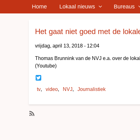
Home
Lokaal nieuws
Bureaus
Breadcrumbs
Het gaat niet goed met de lokale
vrijdag, april 13, 2018 - 12:04
Thomas Brunnink van de NVJ e.a. over de lokale
(Youtube)
Twitter
tv
video
NVJ
Journalistiek
SubscribeAbonneer
op
Journalistiek