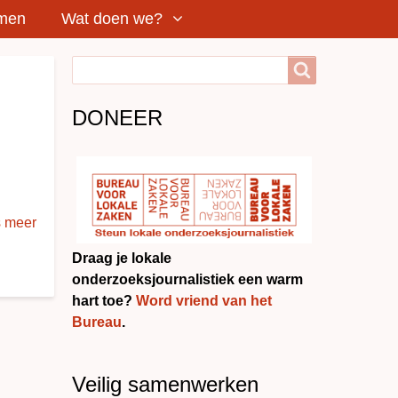
rmen
Wat doen we?
Search
Search
DONEER
 meer
Draag je lokale
onderzoeksjournalistiek een warm
hart toe?
Word vriend van het
Bureau
.
Veilig samenwerken