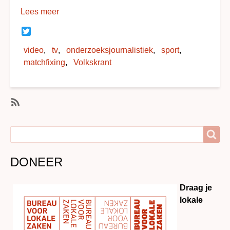
Lees meer
Twitter
video
tv
onderzoeksjournalistiek
sport
matchfixing
Volkskrant
SubscribeAbonneer
op
Search
Search
onderzoeksjournalistiek
DONEER
Draag je
lokale